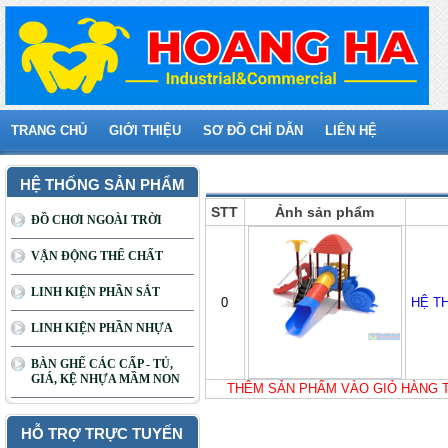
TRANG CHỦ
GIỚI THIỆU
SƠ ĐỒ CHỈ DẪN
LIÊN HỆ
Giỏ hàng của bạn
HỆ THỐNG SẢN PHẨM
STT
Ảnh sản phẩm
ĐỒ CHƠI NGOÀI TRỜI
VẬN ĐỘNG THỂ CHẤT
LINH KIỆN PHẦN SẮT
0
HỆ T
LINH KIỆN PHẦN NHỰA
BÀN GHẾ CÁC CẤP - TỦ,
GIÁ, KỆ NHỰA MẦM NON
THÊM SẢN PHẨM VÀO GIỎ HÀNG 
HỖ TRỢ TRỰC TUYẾN