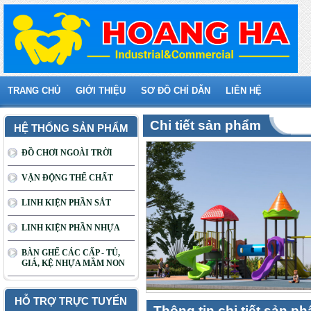
TRANG CHỦ
GIỚI THIỆU
SƠ ĐỒ CHỈ DẪN
LIÊN HỆ
Chi tiết sản phẩm
HỆ THỐNG SẢN PHẨM
ĐỒ CHƠI NGOÀI TRỜI
VẬN ĐỘNG THỂ CHẤT
LINH KIỆN PHẦN SẮT
LINH KIỆN PHẦN NHỰA
BÀN GHẾ CÁC CẤP - TỦ,
GIÁ, KỆ NHỰA MẦM NON
HỖ TRỢ TRỰC TUYẾN
Thông tin chi tiết sản p