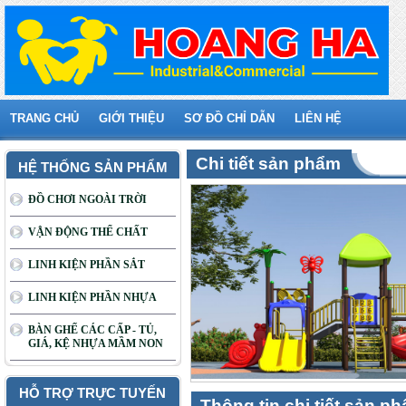
TRANG CHỦ
GIỚI THIỆU
SƠ ĐỒ CHỈ DẪN
LIÊN HỆ
Chi tiết sản phẩm
HỆ THỐNG SẢN PHẨM
ĐỒ CHƠI NGOÀI TRỜI
VẬN ĐỘNG THỂ CHẤT
LINH KIỆN PHẦN SẮT
LINH KIỆN PHẦN NHỰA
BÀN GHẾ CÁC CẤP - TỦ,
GIÁ, KỆ NHỰA MẦM NON
HỖ TRỢ TRỰC TUYẾN
Thông tin chi tiết sản p