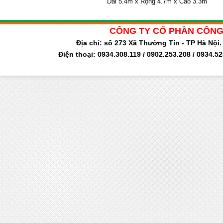
Dài 5.4m x Rộng 4.7m x Cao 3.3m
CÔNG TY CỔ PHẦN CÔNG
Địa chỉ: số 273 Xã Thường Tín - TP Hà Nộ
Điện thoại: 0934.308.119 / 0902.253.208 / 0934.5