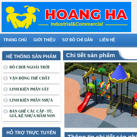
TRANG CHỦ
GIỚI THIỆU
SƠ ĐỒ CHỈ DẪN
LIÊN HỆ
Chi tiết sản phẩm
HỆ THỐNG SẢN PHẨM
ĐỒ CHƠI NGOÀI TRỜI
VẬN ĐỘNG THỂ CHẤT
LINH KIỆN PHẦN SẮT
LINH KIỆN PHẦN NHỰA
BÀN GHẾ CÁC CẤP - TỦ,
GIÁ, KỆ NHỰA MẦM NON
HỖ TRỢ TRỰC TUYẾN
Thông tin chi tiết sản p