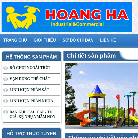
TRANG CHỦ
GIỚI THIỆU
SƠ ĐỒ CHỈ DẪN
LIÊN HỆ
Chi tiết sản phẩm
HỆ THỐNG SẢN PHẨM
ĐỒ CHƠI NGOÀI TRỜI
VẬN ĐỘNG THỂ CHẤT
LINH KIỆN PHẦN SẮT
LINH KIỆN PHẦN NHỰA
BÀN GHẾ CÁC CẤP - TỦ,
GIÁ, KỆ NHỰA MẦM NON
HỖ TRỢ TRỰC TUYẾN
Thông tin chi tiết sản p